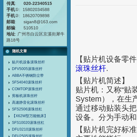
传真
:
020-22340515
手机
①: 15802034588
手机
②: 18620709898
邮箱
: sigan8@163.com
邮编
: 510510
地址
: 广州市白云区京溪街犀牛
路18号
随机文章
【贴片机设备零件
贴片机设备滚珠丝杆
滚珠丝杆
.
DFV5005滚珠丝杆
ABBA不锈钢防尘带
【贴片机简述】
SFS4040滚珠丝杆
贴片机：又称“贴装机”
COMTOP滚珠丝杆
剪板机滚珠丝杆
System），
高速静音化滚珠丝杆
通过移动贴装头把
SFS2506滚珠丝杠
设备。分为手动和
【X62W型万能铣床】
SFS10020滚珠丝杠
【贴片机完好标准
DFU3210滚珠丝杆
DFU2505滚珠丝杠