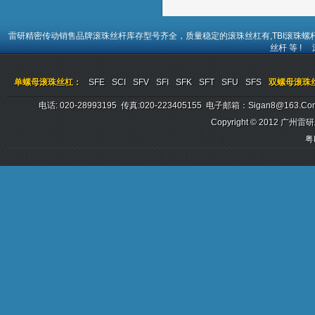
雷研精密传动销售品牌
滚珠丝杆
库存型号齐全，质量稳定的
滚珠丝杠
有,TBI
滚珠螺
丝杆
等 !
单螺母滚珠丝杠：
SFE
SCI
SFV
SFI
SFK
SFT
SFU
SFS
双螺母滚珠
电话: 020-28993195 传真:020-223405155 电子邮箱：sigan8@
Copyright © 2012
广州雷研
粤