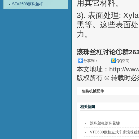
用其它材料。
SFV2508滚珠丝杆
3). 表面处理: X
黑等。这些表面处
力。
滚珠丝杠讨论①群26
分享到：
QQ空间
本文地址：
http://ww
版权所有 © 转载时
包装机械配件
相关新闻
滚珠丝杠滚珠花键
VTC630数控立式车床滚珠丝