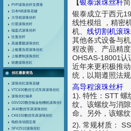
【
银泰滚珠丝杆
简
PVP滚珠丝杆支撑座
日本NB滚珠花键
银泰成立于西元1
大导程滚珠丝杆
线性模组 ，精密
行星滚珠丝杆
机、
线切割机滚珠
端盖式滚珠丝杆
往复丝杆
其他各式设备与机
高速重载滚珠丝杠
程改善、产品精度与
上银重负荷滚珠丝杠
OHSAS-180
上银磨制滚珠丝杠
研磨滚珠丝杠
近年来更积极推动
丝杠最新资迅
统，以期遵照法规
滚珠丝杠滚珠花键
高导程滚珠丝杆
VTC630数控立式车床滚珠丝杠
1). 特性：ST
滚珠丝杠轴承
GSV320数控钣金刨槽机滚珠丝杠
纹。该螺纹与消隙
JK40数控车床滚珠丝杠
命。另外，该螺纹
CK6150数控车床滚珠丝杠
电机传动固定座
2). 常规材质： 
SFV2510滚珠丝杠