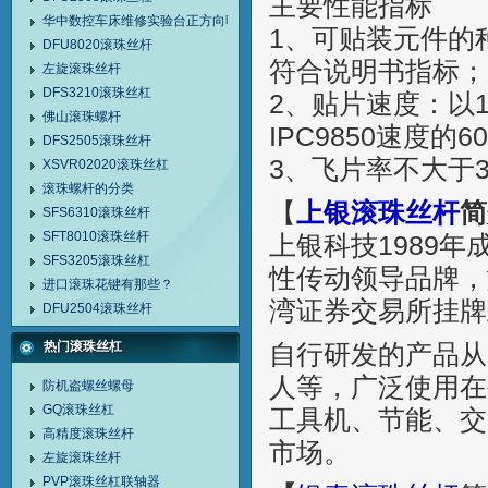
主要性能指标
华中数控车床维修实验台正方向噪声较大解决方法
1、可贴装元件的
DFU8020滚珠丝杆
符合说明书指
左旋滚珠丝杆
DFS3210滚珠丝杠
2、贴片速度：以
佛山滚珠螺杆
IPC9850速
DFS2505滚珠丝杆
3、飞片率不大于
XSVR02020滚珠丝杠
滚珠螺杆的分类
【
上银滚珠丝杆
简
SFS6310滚珠丝杆
SFT8010滚珠丝杆
上银科技1989
SFS3205滚珠丝杠
性传动领导品牌，
进口滚珠花键有那些？
湾证券交易所挂牌
DFU2504滚珠丝杆
热门滚珠丝杠
自行研发的产品从
人等，广泛使用在
防机盗螺丝螺母
GQ滚珠丝杠
工具机、节能、交
高精度滚珠丝杆
市场。
左旋滚珠丝杆
PVP滚珠丝杠联轴器