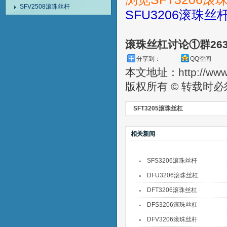
SFV2508滚珠丝杆
SFU3206滚珠丝
滚珠丝杠讨论①群26
分享到：
QQ空间
本文地址：
http://ww
版权所有 © 转载时
SFT3205滚珠丝杠
相关新闻
SFS3206滚珠丝杆
DFU3206滚珠丝杠
DFT3206滚珠丝杠
DFS3206滚珠丝杠
DFV3206滚珠丝杆