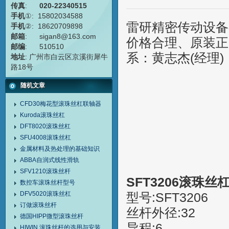
传真
:
020-22340515
手机
①: 15802034588
雷研精密传动设备
手机
②: 18620709898
邮箱
: sigan8@163.com
价格合理、原装正品
邮编
: 510510
系：黄志杰(经理) 
地址
: 广州市白云区京溪街犀牛
路18号
随机文章
CFD30梅花型滚珠丝杠联轴器
Kuroda滚珠丝杠
DFT8020滚珠丝杠
SFU4008滚珠丝杠
金属材料及热处理的基础知识
ABBA自润式线性滑轨
SFV1210滚珠丝杆
SFT3206滚珠丝
数控车滚珠丝杆型号
DFV5020滚珠丝杠
型号:SFT3206
订做滚珠丝杆
丝杆外径:32
德国HIPP微型滚珠丝杆
导程:6
HIWIN 滚珠丝杆的选用与安装