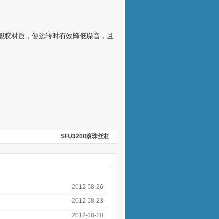
。
塑胶材质，使运转时有效降低噪音，且
SFU3208滚珠丝杠
2012-08-26
2012-08-23
2012-08-20