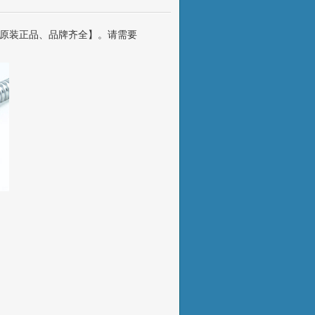
原装正品、品牌齐全】。请需要