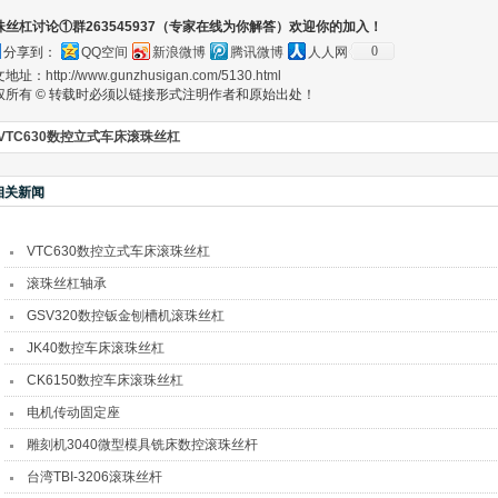
珠丝杠讨论①群263545937（专家在线为你解答）欢迎你的加入！
0
分享到：
QQ空间
新浪微博
腾讯微博
人人网
文地址：
http://www.gunzhusigan.com/5130.html
权所有 © 转载时必须以链接形式注明作者和原始出处！
VTC630数控立式车床滚珠丝杠
相关新闻
VTC630数控立式车床滚珠丝杠
滚珠丝杠轴承
GSV320数控钣金刨槽机滚珠丝杠
JK40数控车床滚珠丝杠
CK6150数控车床滚珠丝杠
电机传动固定座
雕刻机3040微型模具铣床数控滚珠丝杆
台湾TBI-3206滚珠丝杆