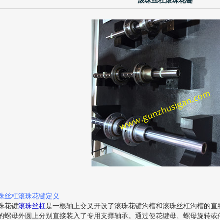
滚珠丝杠滚珠花键
珠丝杠滚珠花键定义
珠花键
滚珠丝杠
是一根轴上交叉开设了滚珠花键沟槽和滚珠丝杠沟槽的直
的螺母外圆上分别直接装入了专用支撑轴承。通过使花键母、螺母旋转或