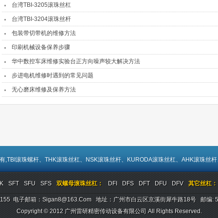
台湾TBI-3205滚珠丝杠
台湾TBI-3204滚珠丝杆
包装带切带机的维修方法
印刷机械设备保养步骤
华中数控车床维修实验台正方向噪声较大解决方法
步进电机维修时遇到的常见问题
无心磨床维修及保养方法
有,TBI
滚珠螺杆
、
THK滚珠丝杠
、
NSK滚珠丝杆
、
KURODA滚珠丝杠
、
AHK滚珠丝杆
K
SFT
SFU
SFS
双螺母滚珠丝杠：
DFI
DFS
DFT
DFU
DFV
其它丝杠：
23405155 电子邮箱：sigan8@163.com 地址：广州市白云区京溪街犀牛路18号 邮编:
Copyright © 2012
广州雷研精密传动设备有限公司
All Rights Reserved.