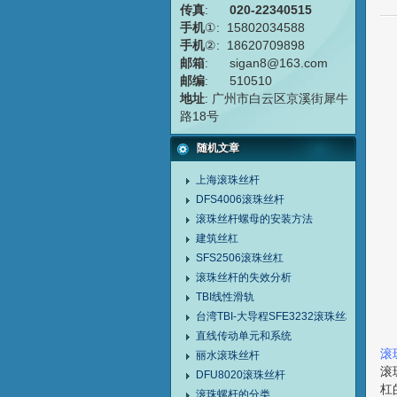
传真
:
020-22340515
手机
①: 15802034588
手机
②: 18620709898
邮箱
: sigan8@163.com
邮编
: 510510
地址
: 广州市白云区京溪街犀牛
路18号
随机文章
上海滚珠丝杆
DFS4006滚珠丝杆
滚珠丝杆螺母的安装方法
建筑丝杠
SFS2506滚珠丝杠
滚珠丝杆的失效分析
TBI线性滑轨
台湾TBI-大导程SFE3232滚珠丝杠
直线传动单元和系统
滚
丽水滚珠丝杆
滚
DFU8020滚珠丝杆
杠
滚珠螺杆的分类