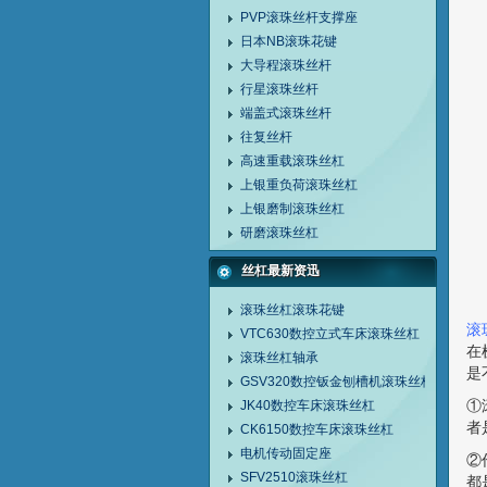
PVP滚珠丝杆支撑座
日本NB滚珠花键
大导程滚珠丝杆
行星滚珠丝杆
端盖式滚珠丝杆
往复丝杆
高速重载滚珠丝杠
上银重负荷滚珠丝杠
上银磨制滚珠丝杠
研磨滚珠丝杠
丝杠最新资迅
滚珠丝杠滚珠花键
滚
VTC630数控立式车床滚珠丝杠
在
滚珠丝杠轴承
是
GSV320数控钣金刨槽机滚珠丝杠
①
JK40数控车床滚珠丝杠
者
CK6150数控车床滚珠丝杠
电机传动固定座
②
SFV2510滚珠丝杠
都