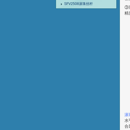
SFV2508滚珠丝杆
③
精
滚
水
合