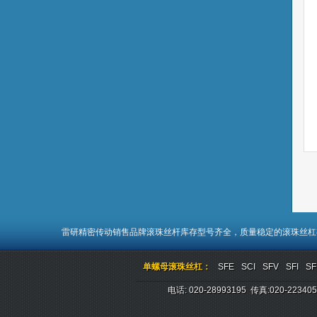
雷研精密传动销售品牌
滚珠丝杆
库存型号齐全，质量稳定的
滚珠丝杠
单螺母滚珠丝杠：
SFE
SCI
SFV
SFI
SF
电话: 020-28993195 传真:020-2