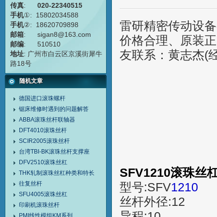
传真
:
020-22340515
手机
①: 15802034588
雷研精密传动设备
手机
②: 18620709898
邮箱
: sigan8@163.com
价格合理、原装正品
邮编
: 510510
友联系：黄志杰(经理
地址
: 广州市白云区京溪街犀牛
路18号
随机文章
德国进口滚珠螺杆
锯床维修时遇到的问题解答
ABBA滚珠丝杆联轴器
DFT4010滚珠丝杆
SCIR2005滚珠丝杆
台湾TBI-BK滚珠丝杆支撑座
DFV2510滚珠丝杠
SFV1210滚珠丝
THK轧制滚珠丝杠种类和特长
往复丝杆
型号:SFV
1210
SFU4005滚珠丝杠
丝杆外径:12
印刷机滚珠丝杆
导程:10
PMI线性模组KM系列