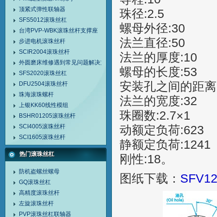
顶紧式弹性联轴器
珠径:2.5
SFS5012滚珠丝杠
螺母外径:30
台湾PVP-WBK滚珠丝杆支撑座
法兰直径:50
步进电机滚珠丝杆
SCIR2004滚珠丝杆
法兰的厚度:10
外圆磨床维修遇到常见问题解决方法
螺母的长度:53
SFS2020滚珠丝杠
安装孔之间的距离:
DFU2504滚珠丝杆
珠海滚珠螺杆
法兰的宽度:32
上银KK60线性模组
珠圈数:2.7×1
BSHR01205滚珠丝杆
SCI4005滚珠丝杆
动额定负荷:623
SCI1605滚珠丝杆
静额定负荷:1241
热门滚珠丝杠
刚性:18。
防机盗螺丝螺母
图纸下载：
SFV
GQ滚珠丝杠
高精度滚珠丝杆
左旋滚珠丝杆
PVP滚珠丝杠联轴器