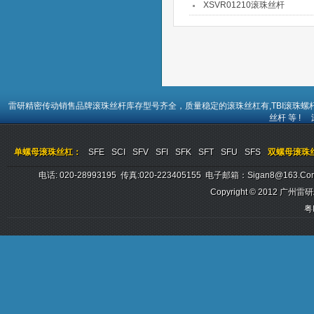
XSVR01210滚珠丝杆
雷研精密传动销售品牌
滚珠丝杆
库存型号齐全，质量稳定的
滚珠丝杠
有,TBI
滚珠螺
丝杆
等 !
单螺母滚珠丝杠：
SFE
SCI
SFV
SFI
SFK
SFT
SFU
SFS
双螺母滚珠
电话: 020-28993195 传真:020-223405155 电子邮箱：sigan8@
Copyright © 2012
广州雷研
粤