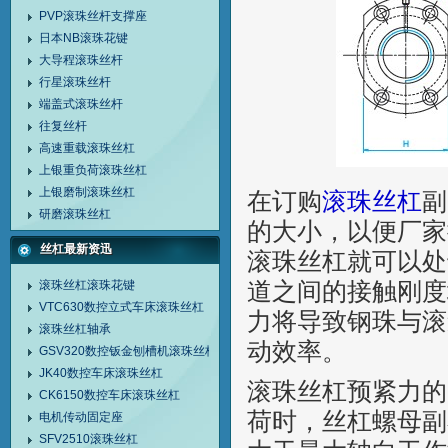
PVP滚珠丝杆支撑座
日本NB滚珠花键
大导程滚珠丝杆
行星滚珠丝杆
端盖式滚珠丝杆
往复丝杆
高速重载滚珠丝杠
上银重负荷滚珠丝杠
上银磨制滚珠丝杠
在订购
滚珠丝杠
副
研磨滚珠丝杠
的大小，以便厂家
丝杠最新资迅
滚珠丝杠就可以处
滚珠丝杠滚珠花键
道之间的接触刚度
VTC630数控立式车床滚珠丝杠
力将导致钢珠与滚
滚珠丝杠轴承
动效率。
GSV320数控钣金刨槽机滚珠丝杠
JK40数控车床滚珠丝杠
滚珠丝杠预紧力的
CK6150数控车床滚珠丝杠
荷时，丝杠螺母副
电机传动固定座
SFV2510滚珠丝杠