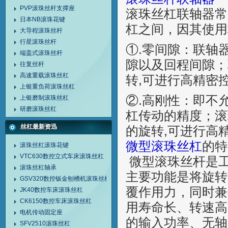
PVP滚珠丝杆支撑座
滚珠丝杠联轴器常
日本NB滚珠花键
杠之间，因其使用
大导程滚珠丝杆
行星滚珠丝杆
①.零间隙：联轴
端盖式滚珠丝杆
隙以及回程间隙；
往复丝杆
高速重载滚珠丝杠
转,可进行高精密
上银重负荷滚珠丝杠
②.高刚性：即不
上银磨制滚珠丝杠
研磨滚珠丝杠
杠传动的精度；滚
丝杠最新资迅
的旋转,可进行高
微型滚珠丝杠
的特
滚珠丝杠滚珠花键
VTC630数控立式车床滚珠丝杠
微型滚珠丝杆是
滚珠丝杠轴承
主要功能是将旋转
GSV320数控钣金刨槽机滚珠丝杠
覆作用力，同时兼
JK40数控车床滚珠丝杠
CK6150数控车床滚珠丝杠
用寿命长、转速高
电机传动固定座
的输入功率、无轴
SFV2510滚珠丝杠