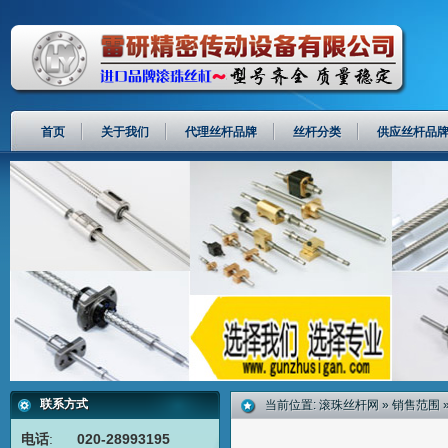
首页
关于我们
代理丝杆品牌
丝杆分类
供应丝杆品
联系方式
当前位置:
滚珠丝杆网
»
销售范围
电话
:
020-28993195