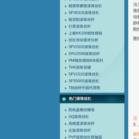
法
精密研磨级滚珠丝杠
珠
SFS6316滚珠丝杠
动
线切割滚珠丝杆
静
行星滚珠丝杆
刚
上银KK100线性模组
图
丝杠传动需求分析
SFV2020滚珠丝杠
DFU2508滚珠丝杆
PMI线性模组KM系列
THK滚珠花键
SFV1510滚珠丝杠
SFS5005滚珠丝杠
TBI丝杆中国代理商
热门滚珠丝杠
防机盗螺丝螺母
GQ滚珠丝杠
注
高精度滚珠丝杆
3
左旋滚珠丝杆
如
PVP滚珠丝杠联轴器