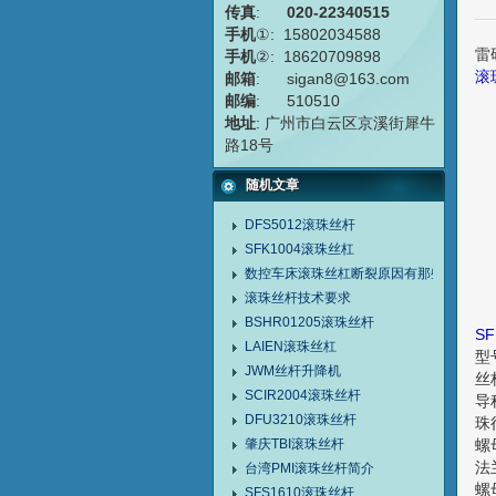
传真
:
020-22340515
手机
①: 15802034588
雷
手机
②: 18620709898
滚
邮箱
: sigan8@163.com
邮编
: 510510
地址
: 广州市白云区京溪街犀牛
路18号
随机文章
DFS5012滚珠丝杆
SFK1004滚珠丝杠
数控车床滚珠丝杠断裂原因有那些？
滚珠丝杆技术要求
BSHR01205滚珠丝杆
S
LAIEN滚珠丝杠
型
JWM丝杆升降机
丝
SCIR2004滚珠丝杆
导
DFU3210滚珠丝杆
珠
肇庆TBI滚珠丝杆
螺
法
台湾PMI滚珠丝杆简介
螺
SFS1610滚珠丝杆