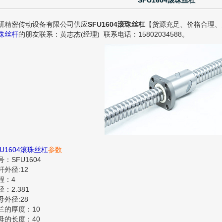
SFU1604滚珠丝杠
研精密传动设备有限公司供应
SFU1604滚珠丝杠
【货源充足、价格合理、原
珠丝杆
的朋友联系：黄志杰(经理) 联系电话：15802034588。
FU1604滚珠丝杠
参数
号：SFU1604
杆外径:12
程：4
径：2.381
母外径:28
兰的厚度：10
母的长度：40