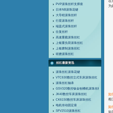
在
PVP滚珠丝杆支撑座
为
日本NB滚珠花键
大导程滚珠丝杆
行星滚珠丝杆
端盖式滚珠丝杆
往复丝杆
高速重载滚珠丝杠
上银重负荷滚珠丝杠
上银磨制滚珠丝杠
研磨滚珠丝杠
丝杠最新资迅
滚珠丝杠滚珠花键
VTC630数控立式车床滚珠丝杠
滚珠丝杠轴承
GSV320数控钣金刨槽机滚珠丝杠
如
JK40数控车床滚珠丝杠
相
CK6150数控车床滚珠丝杠
电机传动固定座
如
SFV2510滚珠丝杠
如