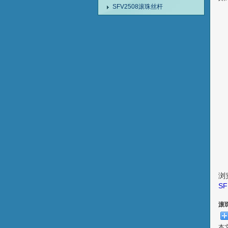
SFV2508滚珠丝杆
浏
S
滚
本