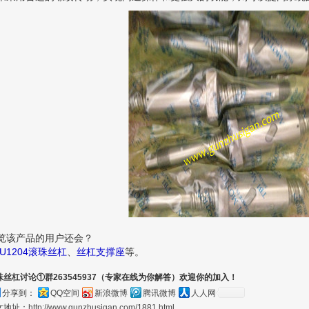
览该产品的用户还会？
FU1204滚珠丝杠
、
丝杠支撑座
等。
珠丝杠讨论①群263545937（专家在线为你解答）欢迎你的加入！
分享到：
QQ空间
新浪微博
腾讯微博
人人网
文地址：
http://www.gunzhusigan.com/1881.html