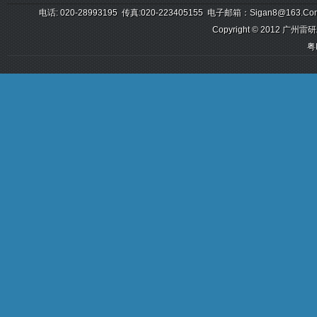
电话: 020-28993195 传真:020-223405155 电子邮箱：sigan8@
Copyright © 2012
广州雷研
粤