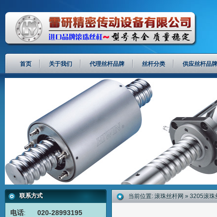
首页
关于我们
代理丝杆品牌
丝杆分类
供应丝杆品
联系方式
当前位置:
滚珠丝杆网
»
3205滚
电话
:
020-28993195