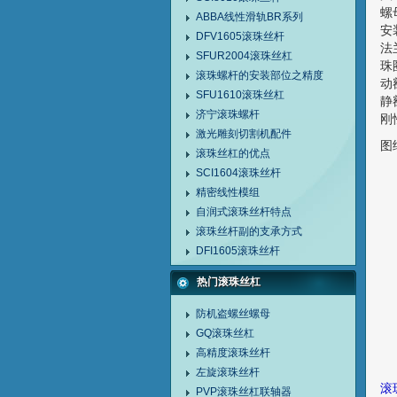
螺
ABBA线性滑轨BR系列
安
DFV1605滚珠丝杆
法
SFUR2004滚珠丝杠
珠圈
滚珠螺杆的安装部位之精度
动
SFU1610滚珠丝杠
静
济宁滚珠螺杆
刚
激光雕刻切割机配件
图
滚珠丝杠的优点
SCI1604滚珠丝杆
精密线性模组
自润式滚珠丝杆特点
滚珠丝杆副的支承方式
DFI1605滚珠丝杆
热门滚珠丝杠
防机盗螺丝螺母
GQ滚珠丝杠
高精度滚珠丝杆
左旋滚珠丝杆
滚
PVP滚珠丝杠联轴器