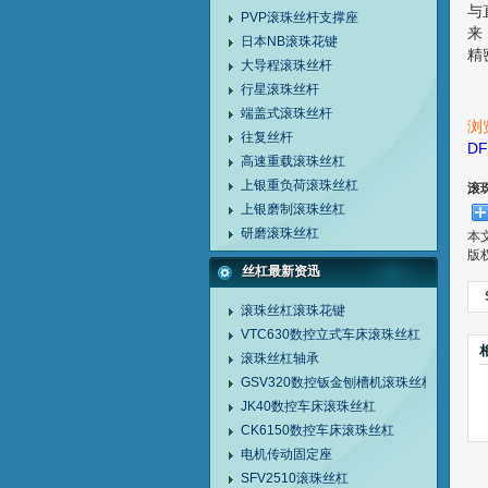
与
PVP滚珠丝杆支撑座
来
日本NB滚珠花键
精
大导程滚珠丝杆
行星滚珠丝杆
端盖式滚珠丝杆
浏
往复丝杆
D
高速重载滚珠丝杠
上银重负荷滚珠丝杠
滚
上银磨制滚珠丝杠
研磨滚珠丝杠
本
版
丝杠最新资迅
滚珠丝杠滚珠花键
VTC630数控立式车床滚珠丝杠
滚珠丝杠轴承
GSV320数控钣金刨槽机滚珠丝杠
JK40数控车床滚珠丝杠
CK6150数控车床滚珠丝杠
电机传动固定座
SFV2510滚珠丝杠