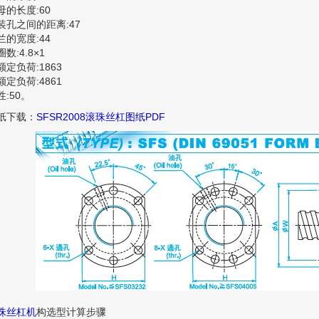
母的长度:60
装孔之间的距离:47
兰的宽度:44
数:4.8×1
额定负荷:1863
额定负荷:4861
性:50。
纸下载：
SFSR2008滚珠丝杠图纸PDF
珠丝杠机
构选型计算步骤