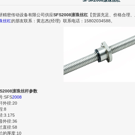
SFSR2008滚珠丝杠
研精密传动设备有限公司供应
SFS2008滚珠丝杠
【货源充足、价格合理、原
珠丝杠
的朋友联系：黄志杰(经理) 联系电话：15802034588。
FS2008滚珠丝杆参数
号:SFS
2008
杆外径:20
程:8
:3.175
母外径:36
兰直径:58
兰的厚度:10