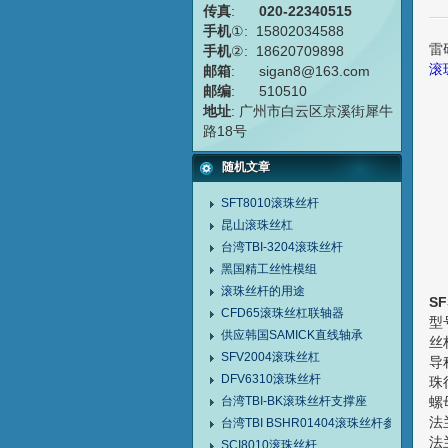
传真
:
020-22340515
手机
①: 15802034588
雷
手机
②: 18620709898
滚
邮箱
: sigan8@163.com
邮编
: 510510
地址
: 广州市白云区京溪街犀牛
路18号
随机文章
SFT8010滚珠丝杆
昆山滚珠丝杠
台湾TBI-3204滚珠丝杆
黑国精工丝性模组
滚珠丝杆的用途
S
CFD65滚珠丝杠联轴器
型
供应韩国SAMICK直线轴承
丝
SFV2004滚珠丝杠
导
DFV6310滚珠丝杆
珠径
台湾TBI-BK滚珠丝杆支撑座
螺
法
台湾TBI BSHR01404滚珠丝杆参数价格
法
SCI8010滚珠丝杆