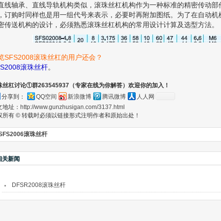
直线轴承、直线导轨机构类似，滚珠丝杠机构作为一种标准的精密传动部
，订购时同样也是用一组代号来表示，必要时再附加图纸。为了在自动机
密传送机构的设计，必须熟悉滚珠丝杠机构的常用设计计算及选型方法。
览SFS2008滚珠丝杠的用户还会？
FS2008滚珠丝杆
。
珠丝杠讨论①群263545937（专家在线为你解答）欢迎你的加入！
分享到：
QQ空间
新浪微博
腾讯微博
人人网
文地址：
http://www.gunzhusigan.com/3137.html
权所有 © 转载时必须以链接形式注明作者和原始出处！
SFS2006滚珠丝杆
相关新闻
DFSR2008滚珠丝杆