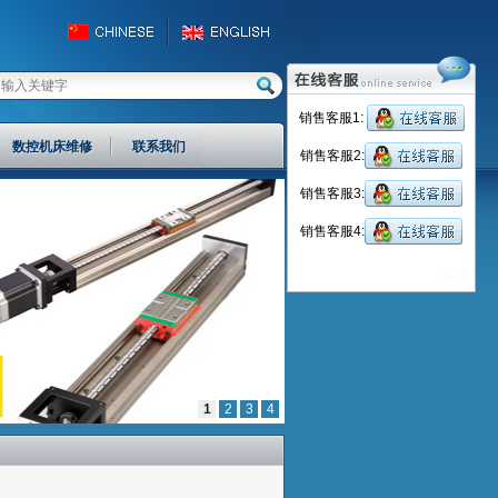
销售客服1:
数控机床维修
联系我们
销售客服2:
销售客服3:
销售客服4:
关闭
1
2
3
4