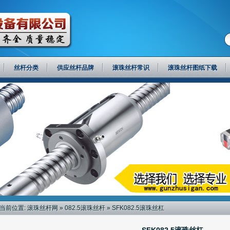
丝杆分类
供应丝杆品牌
滚珠丝杆常识
滚珠丝杆图纸下载
当前位置:
滚珠丝杆网
»
082.5滚珠丝杆
» SFK082.5滚珠丝杠