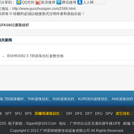
分享到：
QQ空间
新浪微博
腾讯微博
人人网
文地址：
http://www.gunzhusigan.com/2586.html
权所有 © 转载时必须以链接形式注明作者和原始出处！
SFK0802滚珠丝杆
相关新闻
BSHR0082.5 TBI滚珠丝杠参数价格
有,TBI
滚珠螺杆
、
THK滚珠丝杠
、
NSK滚珠丝杆
、
KURODA滚珠丝杠
、
AHK滚珠丝杆
K
SFT
SFU
SFS
双螺母滚珠丝杠：
DFI
DFS
DFT
DFU
DFV
其它丝杠：
23405155 电子邮箱：sigan8@163.com 地址：广州市白云区京溪街犀牛路18号 邮编:
Copyright © 2012
广州雷研精密传动设备有限公司
All Rights Reserved.