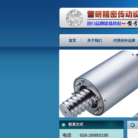
首页
关于我们
代理丝杆品牌
联系方式
电话
:
020-28993195