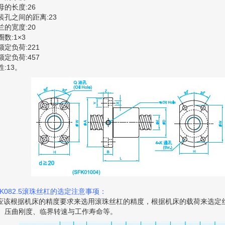
母的长度:26
装孔之间的距离:23
兰的宽度:20
圈数:1×3
额定负荷:221
额定负荷:457
性:13。
FK082.5滚珠丝杠的选定注意事项：
.应该根据机床的精度要求来选用滚珠丝杠的精度，根据机床的载荷来选定
、压曲刚度、临界转速与工作寿命等。