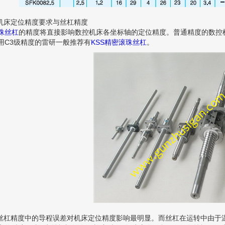
.机床定位精度要求与丝杠精度
珠丝杠
的精度将直接影响数控机床各坐标轴的定位精度。普通精度的数控
用C3级精度的雷研一般推荐有
KSS精密滚珠丝杠
。
.丝杠精度中的导程误差对机床定位精度影响最明显。而丝杠在运转中由于