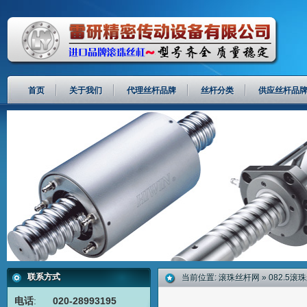
首页
关于我们
代理丝杆品牌
丝杆分类
供应丝杆品
联系方式
当前位置:
滚珠丝杆网
»
082.5滚
电话
:
020-28993195