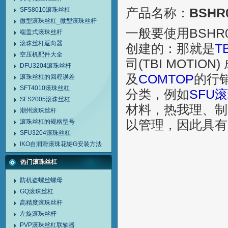
SFS8010滚珠丝杠
产品名称：
BSHR
微型滚珠丝杠_微型滚珠丝杆
一般要使用BSHR
端盖式滚珠丝杆
滚珠丝杆返向器
创建的：那就是
T
空压机配件大全
司(TBI MOTIO
DFU3204滚珠丝杆
及
COMTOP
的行
滚珠丝杠的回程误差
SFT4010滚珠丝杠
分类，例如
SFU
SFS2005滚珠丝杠
材料，热我理、制
潮州滚珠丝杆
滚珠丝杠的规格型号
以管理，因此具有
SFU3204滚珠丝杠
IKO自润滑滚珠花键G安装方法
热门滚珠丝杠
防机盗螺丝螺母
GQ滚珠丝杠
高精度滚珠丝杆
左旋滚珠丝杆
PVP滚珠丝杠联轴器