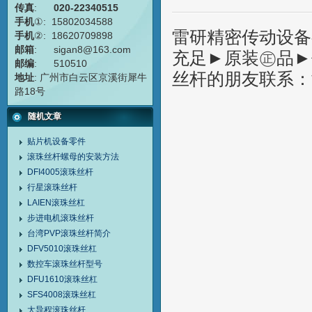
传真
:
020-22340515
手机
①: 15802034588
雷研精密传动设备有
手机
②: 18620709898
邮箱
: sigan8@163.com
充足►原装㊣品►价
邮编
: 510510
丝杆的朋友联系：黄志
地址
: 广州市白云区京溪街犀牛
路18号
随机文章
贴片机设备零件
滚珠丝杆螺母的安装方法
DFI4005滚珠丝杆
行星滚珠丝杆
LAIEN滚珠丝杠
步进电机滚珠丝杆
台湾PVP滚珠丝杆简介
DFV5010滚珠丝杠
数控车滚珠丝杆型号
DFU1610滚珠丝杠
SFS4008滚珠丝杠
大导程滚珠丝杆