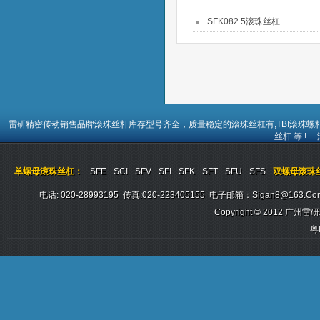
SFK082.5滚珠丝杠
雷研精密传动销售品牌
滚珠丝杆
库存型号齐全，质量稳定的
滚珠丝杠
有,TBI
滚珠螺
丝杆
等 !
单螺母滚珠丝杠：
SFE
SCI
SFV
SFI
SFK
SFT
SFU
SFS
双螺母滚珠
电话: 020-28993195 传真:020-223405155 电子邮箱：sigan8@
Copyright © 2012
广州雷研
粤