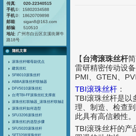
传真
:
020-22340515
手机
①: 15802034588
手机
②: 18620709898
邮箱
: sigan8@163.com
邮编
: 510510
地址
: 广州市白云区京溪街犀牛
路18号
随机文章
【
台湾滚珠丝杆
简
滚珠丝杆螺母副优点
雷研精密传动设备有
建筑丝杠
SFI8010滚珠丝杆
PMI、GTEN、P
ABBA滚珠丝杆联轴器
TBI滚珠丝杆
：
DFV5010滚珠丝杠
台湾TBI-FF滚珠丝杠支撑座
TBI滚珠丝杆是
滚珠丝杠联轴器_滚珠丝杆联轴器
理、制造、检查到
滚珠丝杆如何选型
此具有高信赖性。
SFU3206滚珠丝杆
滚珠丝杠的选型步骤
TBI滚珠丝杆的产
SFU5020滚珠丝杆
SFT3208滚珠丝杠