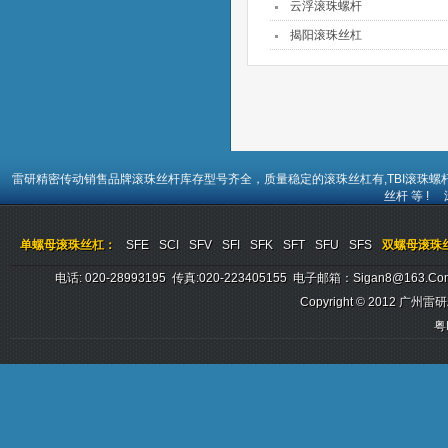
云浮滚珠螺杆
揭阳滚珠丝杠
雷研精密传动销售品牌
滚珠丝杆
库存型号齐全，质量稳定的
滚珠丝杠
有,TBI
滚珠螺
丝杆
等 !
单螺母滚珠丝杠：
SFE
SCI
SFV
SFI
SFK
SFT
SFU
SFS
双螺母滚珠
电话: 020-28993195 传真:020-223405155 电子邮箱：sigan8@
Copyright © 2012
广州雷研
粤