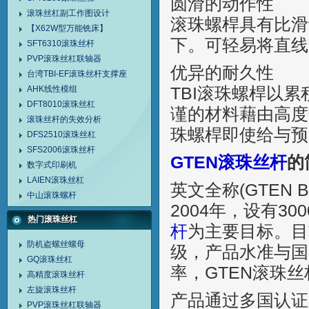
圆滑的动作性
滚珠丝杠副工作图设计
滚珠螺桿具有比滑
【X62W型万能铣床】
下。可轻易将直线
SFT6310滚珠丝杆
PVP滚珠丝杠联轴器
优异的耐久性
台湾TBI-EF滚珠丝杆支撑座
AHK线性模组
TBI滚珠螺桿以
DFT8010滚珠丝杠
谨的材料藉由高度
滚珠丝杆的失效分析
珠螺桿即使给与预
DFS2510滚珠丝杠
SFS2006滚珠丝杆
GTEN滚珠丝杆
的
数字式印刷机
LAIEN滚珠丝杠
英文全称(GTEN 
中山滚珠螺杆
2004年，设有3
热门滚珠丝杠
杆
为主要目标。目前
防机盗螺丝螺母
级，产品水准与国
GQ滚珠丝杠
率，GTEN滚珠
高精度滚珠丝杆
左旋滚珠丝杆
产品通过多国认证
PVP滚珠丝杠联轴器