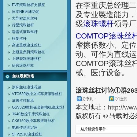
在李重庆总经理二
PVP滚珠丝杆支撑座
日本NB滚珠花键
及专业製造能力，
大导程滚珠丝杆
级
滚珠螺杆
领导厂
行星滚珠丝杆
端盖式滚珠丝杆
COMTOP滚珠丝
往复丝杆
摩擦係数小、定位
高速重载滚珠丝杠
上银重负荷滚珠丝杠
动、可作为直线运
上银磨制滚珠丝杠
COMTOP滚珠
研磨滚珠丝杠
械、医疗设备。
丝杠最新资迅
滚珠丝杠滚珠花键
滚珠丝杠讨论①群26
VTC630数控立式车床滚珠丝杠
分享到：
QQ空间
滚珠丝杠轴承
本文地址：
http://ww
GSV320数控钣金刨槽机滚珠丝杠
JK40数控车床滚珠丝杠
版权所有 © 转载时
CK6150数控车床滚珠丝杠
电机传动固定座
贴片机设备零件
SFV2510滚珠丝杠