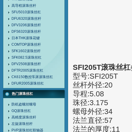
高导程滚珠丝杆
SFU5010滚珠丝杠
DFU6320滚珠丝杆
DFV3206滚珠丝杆
DFS6320滚珠丝杆
日本THK滚珠花键
COMTOP滚珠丝杆
SFK1602滚珠丝杆
SFK082.5滚珠丝杠
DFV2508滚珠丝杆
SFI205T滚珠丝
DFTR2005滚珠丝杠
型号:SFI205T
CK6150数控车床滚珠丝杠
丝杆外径:20
DFUR2005滚珠丝杠
导程:5.08
热门滚珠丝杠
珠径:3.175
防机盗螺丝螺母
螺母外径:34
GQ滚珠丝杠
高精度滚珠丝杆
法兰直径:57
左旋滚珠丝杆
法兰的厚度:11
PVP滚珠丝杠联轴器