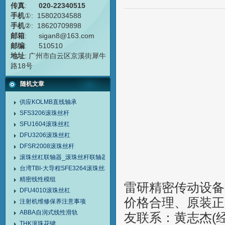
传真
:
020-22340515
手机
①: 15802034588
手机
②: 18620709898
邮箱
: sigan8@163.com
邮编
: 510510
地址
: 广州市白云区京溪街犀牛
路18号
随机文章
供应KOLMB直线轴承
SFS3206滚珠丝杆
SFU1604滚珠丝杠
DFU3206滚珠丝杠
DFSR2008滚珠丝杆
滚珠丝杠联轴器_滚珠丝杆联轴器
台湾TBI-大导程SFE3264滚珠丝杠
精密线性模组
雷研精密传动设备
DFU4010滚珠丝杠
价格合理、原装正品
注射机维修保养注意事项
ABBA自润式线性滑轨
友联系：黄志杰(经理
THK滚珠花键