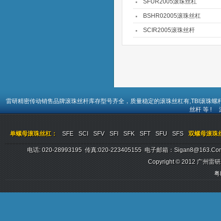
SFUR2005滚珠丝杠
BSHR02005滚珠丝杠
SCIR2005滚珠丝杆
雷研精密传动销售品牌
滚珠丝杆
库存型号齐全，质量稳定的
滚珠丝杠
有,TBI
滚珠螺
丝杆
等 !
单螺母滚珠丝杠：
SFE
SCI
SFV
SFI
SFK
SFT
SFU
SFS
双螺母滚珠
电话: 020-28993195 传真:020-223405155 电子邮箱：sigan8@
Copyright © 2012
广州雷研
粤