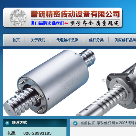
首页
关于我们
代理丝杆品牌
丝杆分类
供应丝杆品
联系方式
当前位置:
滚珠丝杆网
»
2005滚
电话
:
020-28993195