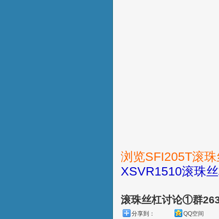
浏览SFI205T
XSVR1510滚珠
滚珠丝杠讨论①群26
分享到：
QQ空间