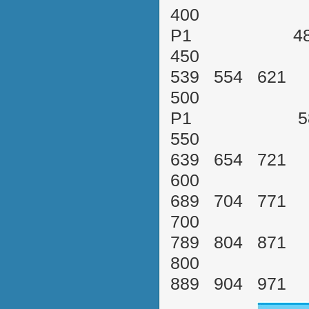
400 XSVRO
P1 489 
450 XSV
539 554 62
500 XSVRO
P1 589 
550 XSV
639 654 72
600 XSV
689 704 77
700 XSV
789 804 87
800 XSV
889 904 97