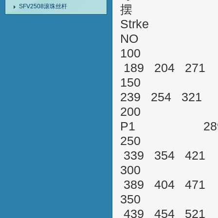
SFV2508滚珠丝杆
摆
Strke
NO L
100 XSV
189 204 2
150 XSV
239 254 32
200 XSVR0
P1 289 3
250 XSV
339 354 4
300 XSV
389 404 47
350 XSV
439 454 5