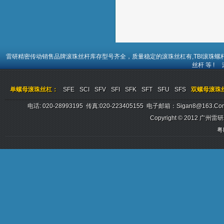
雷研精密传动销售品牌
滚珠丝杆
库存型号齐全，质量稳定的
滚珠丝杠
有,TBI
滚珠螺
丝杆
等 !
单螺母滚珠丝杠：
SFE
SCI
SFV
SFI
SFK
SFT
SFU
SFS
双螺母滚珠
电话: 020-28993195 传真:020-223405155 电子邮箱：sigan8@
Copyright © 2012
广州雷研
粤