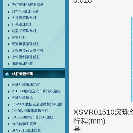
0.018
PVP滚珠丝杆支撑座
日本NB滚珠花键
大导程滚珠丝杆
行星滚珠丝杆
端盖式滚珠丝杆
往复丝杆
高速重载滚珠丝杠
上银重负荷滚珠丝杠
上银磨制滚珠丝杠
研磨滚珠丝杠
丝杠最新资迅
滚珠丝杠滚珠花键
VTC630数控立式车床滚珠丝杠
滚珠丝杠轴承
GSV320数控钣金刨槽机滚珠丝杠
XSVR01510
JK40数控车床滚珠丝杠
CK6150数控车床滚珠丝杠
行程(mm
电机传动固定座
号 丝
SFV2510滚珠丝杠