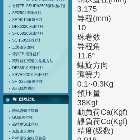
台湾TBI BSHR02505滚珠丝杆参数
3.175
SFI2504滚珠丝杠
导程(
SFT4010滚珠丝杠
10
DFS6320滚珠丝杆
SFU5020滚珠丝杆
珠卷数 Num
SCI1605滚珠丝杆
导程角 
上海滚珠丝杆
11.6°
肇庆TBI滚珠丝杆
滚珠丝杠滚道的修复方法
螺旋方向 
DFS8010滚珠丝杠
彈簧力 S
XSVR02010滚珠丝杠
SFT3220滚珠丝杠
0.1~0.3Kg
AHK线性模组
預压量
热门滚珠丝杠
38Kgf
動負荷Ca(Kg
防机盗螺丝螺母
GQ滚珠丝杠
靜負荷Co(Kg
高精度滚珠丝杆
精度(
左旋滚珠丝杆
PVP滚珠丝杠联轴器