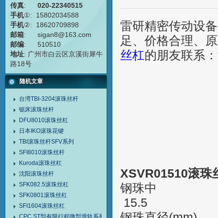
传真
:
020-22340515
手机
①: 15802034588
雷研精密传动设备
手机
②: 18620709898
邮箱
: sigan8@163.com
足、价格合理、原装
邮编
: 510510
丝杠
的朋友联系：黄
地址
: 广州市白云区京溪街犀牛
路18号
随机文章
台湾TBI-3204滚珠丝杆
锯床滚珠丝杆
DFU8010滚珠丝杠
日本IKO滚珠花键
TBI滚珠丝杆SFV系列
SFI8010滚珠丝杆
Kuroda滚珠丝杠
XSVR01510滚
沈阳滚珠丝杆
SFK082.5滚珠丝杠
钢珠中 Ba
SFK0801滚珠丝杠
15.5
SFI1604滚珠丝杠
钢珠直径(
CPC ST型有限行程微型滑轨系列