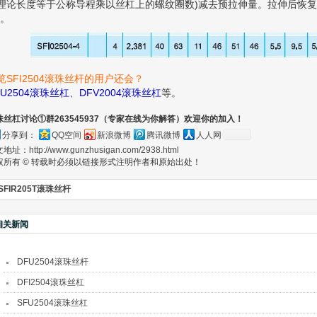
理论长度等于公称导程乘以丝杠上的螺纹圈数)减去预拉伸量。拉伸后恢复
”。
览SFI2504滚珠丝杆的用户还会？
FU2504滚珠丝杠
、
DFV2004滚珠丝杠
等。
珠丝杠讨论①群263545937（专家在线为你解答）欢迎你的加入！
分享到：
QQ空间
新浪微博
腾讯微博
人人网
文地址：
http://www.gunzhusigan.com/2938.html
权所有 © 转载时必须以链接形式注明作者和原始出处！
SFIR205T滚珠丝杆
相关新闻
DFU2504滚珠丝杆
DFI2504滚珠丝杠
SFU2504滚珠丝杠