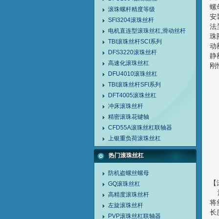
螺
滚珠螺杆精度等级
安
SFI3204滚珠丝杆
法
电机直连型滚珠丝杠,滑动丝杆
珠
TBI滚珠丝杆SCI系列
动
DFS3220滚珠丝杆
静
高速化滚珠丝杠
刚
DFU4010滚珠丝杠
TBI滚珠丝杆SFI系列
DFT4005滚珠丝杠
冲床滚珠丝杆
精密滚珠花键轴
CFD55A滚珠丝杠联轴器
上银重负荷滚珠丝杠
热门滚珠丝杠
防机盗螺丝螺母
【
GQ滚珠丝杠
滚
高精度滚珠丝杆
将
左旋滚珠丝杆
长
PVP滚珠丝杠联轴器