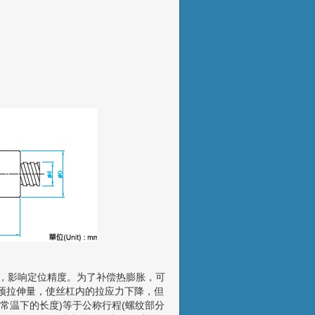
，影响定位精度。为了补偿热膨胀，可
预拉伸量，使丝杠内的拉应力下降，但
常温下的长度)等于公称行程(螺纹部分