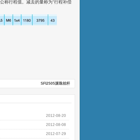
公称行程值。减去的量称为“行程补偿
SFI2505滚珠丝杆
2012-08-20
2012-08-08
2012-07-29