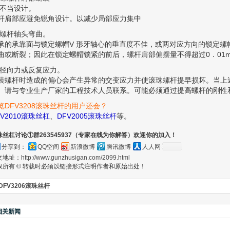
1)不当设计。
杆肩部应避免锐角设计。以减少局部应力集中
2)螺杆轴头弯曲。
承的承靠面与锁定螺帽V 形牙轴心的垂直度不佳，或两对应方向的锁定螺
曲或断裂；因此在锁定螺帽锁紧的前后，螺杆肩部偏摆量不得超过0．01
3)径向力或反复应力。
装螺杆时造成的偏心会产生异常的交变应力并使滚珠螺杆提早损坏。当上
。请与专业生产厂家的工程技术人员联系。可能必须通过提高螺杆的刚性
览DFV3208滚珠丝杆的用户还会？
FV2010滚珠丝杠
、
DFV2005滚珠丝杆
等。
珠丝杠讨论①群263545937（专家在线为你解答）欢迎你的加入！
分享到：
QQ空间
新浪微博
腾讯微博
人人网
文地址：
http://www.gunzhusigan.com/2099.html
权所有 © 转载时必须以链接形式注明作者和原始出处！
DFV3206滚珠丝杆
相关新闻