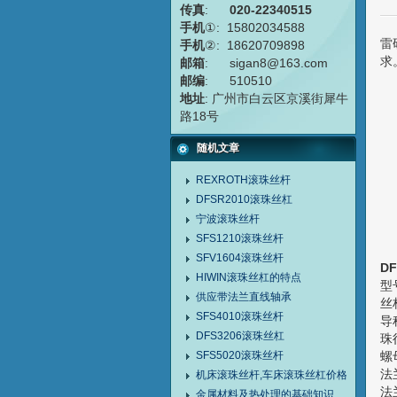
传真
:
020-22340515
手机
①: 15802034588
雷
手机
②: 18620709898
求
邮箱
: sigan8@163.com
邮编
: 510510
地址
: 广州市白云区京溪街犀牛
路18号
随机文章
REXROTH滚珠丝杆
DFSR2010滚珠丝杠
宁波滚珠丝杆
SFS1210滚珠丝杆
SFV1604滚珠丝杆
D
HIWIN滚珠丝杠的特点
型号
供应带法兰直线轴承
丝
SFS4010滚珠丝杆
导
DFS3206滚珠丝杠
珠径
SFS5020滚珠丝杆
螺
法
机床滚珠丝杆,车床滚珠丝杠价格
法
金属材料及热处理的基础知识