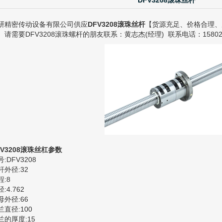
DFV3208滚珠丝杆
研精密传动设备有限公司供应
DFV3208滚珠丝杆
【货源充足、价格合理、
。请需要DFV3208滚珠螺杆的朋友联系：黄志杰(经理) 联系电话：158020
FV3208滚珠丝杠参数
:DFV3208
杆外径:32
程:8
:4.762
母外径:66
兰直径:100
兰的厚度:15