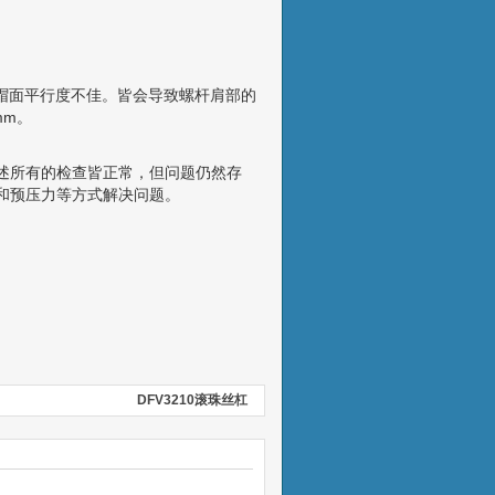
帽面平行度不佳。皆会导致螺杆肩部的
mm。
述所有的检查皆正常，但问题仍然存
和预压力等方式解决问题。
DFV3210滚珠丝杠