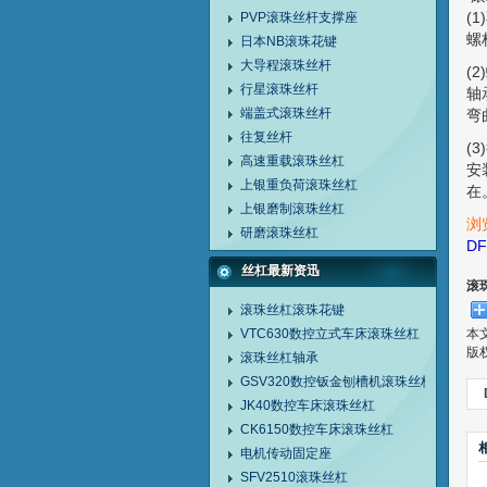
(
PVP滚珠丝杆支撑座
螺
日本NB滚珠花键
大导程滚珠丝杆
(
行星滚珠丝杆
轴
端盖式滚珠丝杆
弯
往复丝杆
(
高速重载滚珠丝杠
安
上银重负荷滚珠丝杠
在
上银磨制滚珠丝杠
浏
研磨滚珠丝杠
D
丝杠最新资迅
滚
滚珠丝杠滚珠花键
VTC630数控立式车床滚珠丝杠
本
版
滚珠丝杠轴承
GSV320数控钣金刨槽机滚珠丝杠
JK40数控车床滚珠丝杠
CK6150数控车床滚珠丝杠
电机传动固定座
SFV2510滚珠丝杠