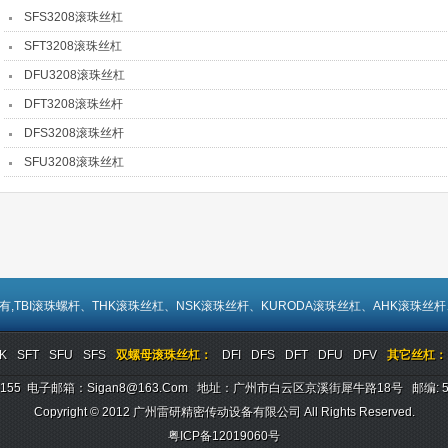
SFS3208滚珠丝杠
SFT3208滚珠丝杠
DFU3208滚珠丝杠
DFT3208滚珠丝杆
DFS3208滚珠丝杆
SFU3208滚珠丝杠
有,TBI
滚珠螺杆
、
THK滚珠丝杠
、
NSK滚珠丝杆
、
KURODA滚珠丝杠
、
AHK滚珠丝杆
K
SFT
SFU
SFS
双螺母滚珠丝杠：
DFI
DFS
DFT
DFU
DFV
其它丝杠：
23405155 电子邮箱：sigan8@163.com 地址：广州市白云区京溪街犀牛路18号 邮编:
Copyright © 2012
广州雷研精密传动设备有限公司
All Rights Reserved.
粤ICP备12019060号