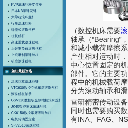
PVP滚珠丝杆支撑座
日本NB滚珠花键
大导程滚珠丝杆
行星滚珠丝杆
（数控机床需要
滚
端盖式滚珠丝杆
往复丝杆
轴承（“Beari
高速重载滚珠丝杠
和减小载荷摩擦系
上银重负荷滚珠丝杠
产生相对运动时，
上银磨制滚珠丝杠
研磨滚珠丝杠
中心位置固定的机
丝杠最新资迅
部件。它的主要功
程中的机械载荷摩
滚珠丝杠滚珠花键
VTC630数控立式车床滚珠丝杠
分为滚动轴承和滑
滚珠丝杠轴承
GSV320数控钣金刨槽机滚珠丝杠
雷研精密传动设备
JK40数控车床滚珠丝杠
同时也需要购买数
CK6150数控车床滚珠丝杠
有INA、FAG、
电机传动固定座
SFV2510滚珠丝杠