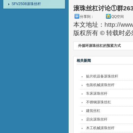
SFV2508滚珠丝杆
滚珠丝杠讨论①群26
分享到：
QQ空间
本文地址：
http://ww
版权所有 © 转载时
外循环滚珠丝杠的预紧方式
相关新闻
贴片机设备滚珠丝杆
包装机械滚珠丝杆
车床滚珠丝杆
不锈钢滚珠丝杠
建筑丝杠
启尖滚珠丝杆
木工机械滚珠丝杆