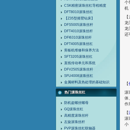
个
CSK精密滚珠丝杠导程精度
机
DFT8010滚珠丝杠
【
【Z35型摇臂钻床】
龙
DFS5005滚珠丝杆
龙
DFT4010滚珠丝杆
还
DFI6310滚珠丝杆
DFT4005滚珠丝杠
剪板机维修和保养方法
SFT3205滚珠丝杠
直线传动单元和系统
DFV2505滚珠丝杆
SFU4008滚珠丝杠
金属材料及热处理的基础知识
【
滚
热门滚珠丝杠
体
防机盗螺丝螺母
作
GQ滚珠丝杠
【
高精度滚珠丝杆
滚
左旋滚珠丝杆
小
PVP滚珠丝杠联轴器