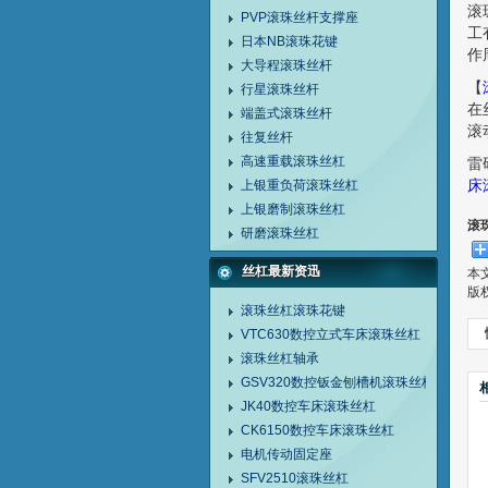
滚
PVP滚珠丝杆支撑座
工
日本NB滚珠花键
作
大导程滚珠丝杆
【
行星滚珠丝杆
在
端盖式滚珠丝杆
滚
往复丝杆
高速重载滚珠丝杠
雷
床
上银重负荷滚珠丝杠
上银磨制滚珠丝杠
滚
研磨滚珠丝杠
丝杠最新资迅
本
版
滚珠丝杠滚珠花键
VTC630数控立式车床滚珠丝杠
滚珠丝杠轴承
GSV320数控钣金刨槽机滚珠丝杠
JK40数控车床滚珠丝杠
CK6150数控车床滚珠丝杠
电机传动固定座
SFV2510滚珠丝杠