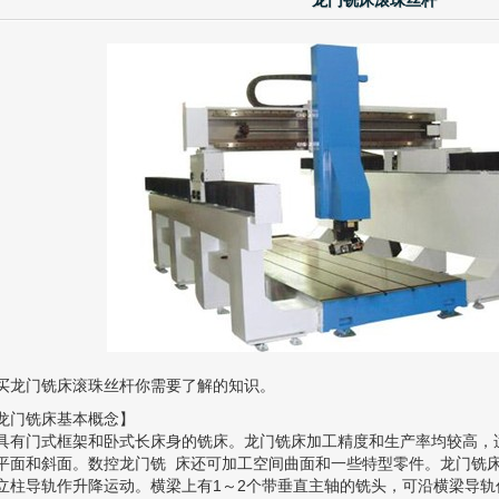
龙门铣床滚珠丝杆
买龙门铣床滚珠丝杆你需要了解的知识。
龙门铣床基本概念】
有门式框架和卧式长床身的铣床。龙门铣床加工精度和生产率均较高，
平面和斜面。数控龙门铣 床还可加工空间曲面和一些特型零件。龙门铣
立柱导轨作升降运动。横梁上有1～2个带垂直主轴的铣头，可沿横梁导