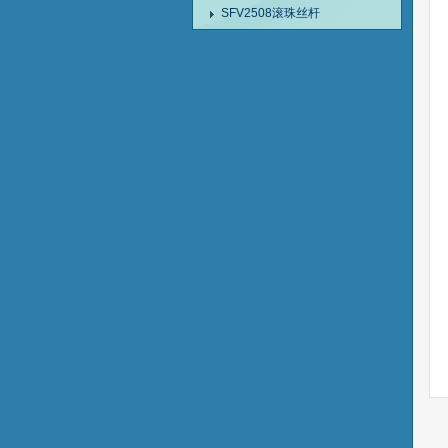
SFV2508滚珠丝杆