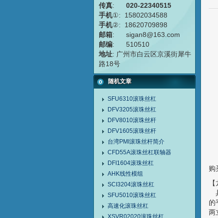
传真
:
020-22340515
手机
①: 15802034588
手机
②: 18620709898
邮箱
: sigan8@163.com
邮编
: 510510
地址
: 广州市白云区京溪街犀牛
路18号
随机文章
SFU6310滚珠丝杠
DFV3205滚珠丝杠
DFV8010滚珠丝杆
DFV1605滚珠丝杆
台湾PMI滚珠丝杆简介
CFD55A滚珠丝杠联轴器
DFI1604滚珠丝杠
购
AHK线性模组
【
SCI3204滚珠丝杠
具
SFU5010滚珠丝杠
的
高速化滚珠丝杠
两
XSVR02020滚珠丝杠