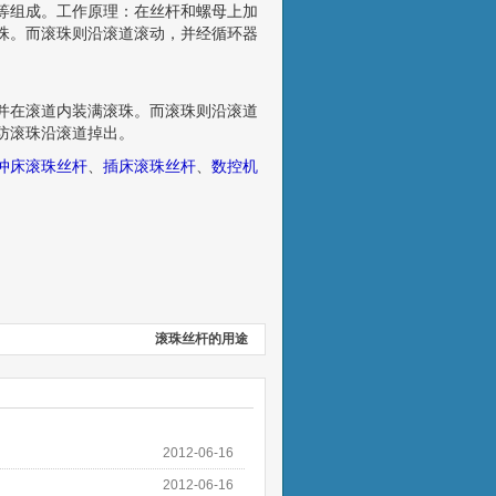
等组成。工作原理：在丝杆和螺母上加
珠。而滚珠则沿滚道滚动，并经循环器
。
并在滚道内装满滚珠。而滚珠则沿滚道
防滚珠沿滚道掉出。
冲床滚珠丝杆
、
插床滚珠丝杆
、
数控机
滚珠丝杆的用途
2012-06-16
2012-06-16