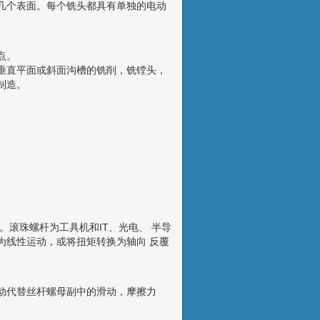
几个表面。每个铣头都具有单独的电动
等特点。
垂直平面或斜面沟槽的铣削，铣镗头，
制造。
。滚珠螺杆为工具机和IT、光电、 半导
为线性运动，或将扭矩转换为轴向 反覆
动代替丝杆螺母副中的滑动，摩擦力