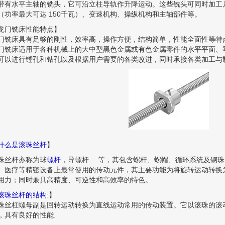
带有水平主轴的铣头，它可沿立柱导轨作升降运动。这些铣头可同时加工
（功率最大可达 150千瓦）、变速机构、操纵机构和主轴部件等。
龙门铣床性能特点】
门铣床具有足够的刚性，效率高，操作方便，结构简单，性能全面性
门铣床适用于各种机械上的大中型黑色金属或有色金属零件的水平平面、
可以进行镗孔和钻孔以及根据用户需要的各类改进，同时承接各类加工与
什么是滚珠丝杆
】
珠丝杆亦称为球
螺杆
，导螺杆….等，其包含螺杆、螺帽、循环系统及钢珠
、医疗等精密设备上最常使用的传动元件，其主要功能为将旋转运动转换
用力；同时兼具高精度、可逆性和高效率的特色。
滚珠丝杆的结构
:】
珠丝杠螺母副是回转运动转换为直线运动常用的传动装置。它以滚珠的滚
，具有良好的性能.