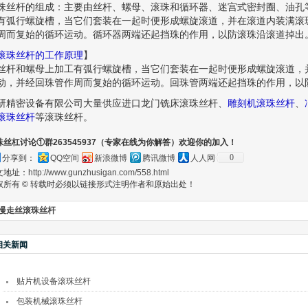
珠丝杆的组成：主要由丝杆、螺母、滚珠和循环器、迷宫式密封圈、油孔
有弧行螺旋槽，当它们套装在一起时便形成螺旋滚道，并在滚道内装满滚
周而复始的循环运动。循环器两端还起挡珠的作用，以防滚珠沿滚道掉出
滚珠丝杆的工作原理
】
丝杆和螺母上加工有弧行螺旋槽，当它们套装在一起时便形成螺旋滚道，
动，并经回珠管作周而复始的循环运动。回珠管两端还起挡珠的作用，以
研精密设备有限公司大量供应进口龙门铣床滚珠丝杆、
雕刻机滚珠丝杆
、
滚珠丝杆
等滚珠丝杆。
珠丝杠讨论①群263545937（专家在线为你解答）欢迎你的加入！
0
分享到：
QQ空间
新浪微博
腾讯微博
人人网
文地址：
http://www.gunzhusigan.com/558.html
权所有 © 转载时必须以链接形式注明作者和原始出处！
慢走丝滚珠丝杆
相关新闻
贴片机设备滚珠丝杆
包装机械滚珠丝杆