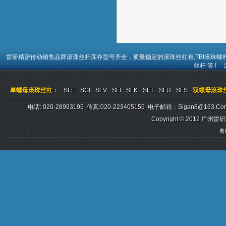
雷研精密传动销售品牌
滚珠丝杆
库存型号齐全，质量稳定的
滚珠丝杠
有,TBI
滚珠螺
丝杆
等 !
单螺母滚珠丝杠：
SFE
SCI
SFV
SFI
SFK
SFT
SFU
SFS
双螺母滚珠
电话: 020-28993195 传真:020-223405155 电子邮箱：sigan8@
Copyright © 2012
广州雷研
粤