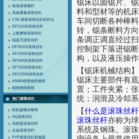
锯床以圆锯片、锯
珠海滚珠螺杆
料和型材等的机床
高速重载滚珠丝杠
车间切断各种棒料
CSK 精密滚珠丝杠的特点
DFV3206滚珠丝杆
转，锯条断料方向
上银磨制滚珠丝杠
条调正调直经过扫
端盖式滚珠丝杆
DFV6320滚珠丝杠
控制架下落进锯断
SFV2505滚珠丝杆
构，以及液压操作
SFS4006滚珠丝杆
SFT3208滚珠丝杠
【锯床机械结构】
DFU2508滚珠丝杆
锯床主要部件有底
HIWIN精密线性轴承
置；工件夹紧；张
精密线性模组
统；润滑及冷却系
热门滚珠丝杠
【
什么是滚珠丝杆
防机盗螺丝螺母
GQ滚珠丝杠
滚珠丝杆
亦称为球
高精度滚珠丝杆
系统及钢珠。滚珠
左旋滚珠丝杆
密设备上最常使用
PVP滚珠丝杠联轴器