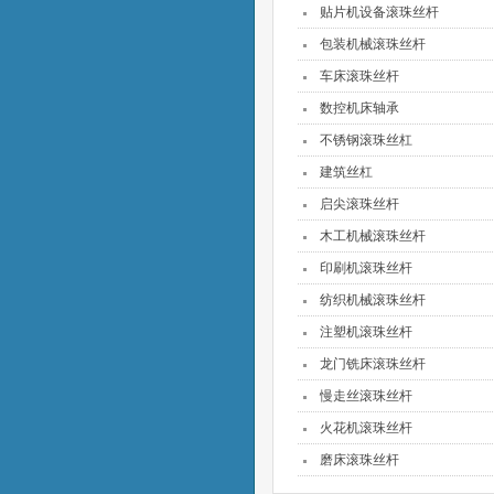
贴片机设备滚珠丝杆
包装机械滚珠丝杆
车床滚珠丝杆
数控机床轴承
不锈钢滚珠丝杠
建筑丝杠
启尖滚珠丝杆
木工机械滚珠丝杆
印刷机滚珠丝杆
纺织机械滚珠丝杆
注塑机滚珠丝杆
龙门铣床滚珠丝杆
慢走丝滚珠丝杆
火花机滚珠丝杆
磨床滚珠丝杆