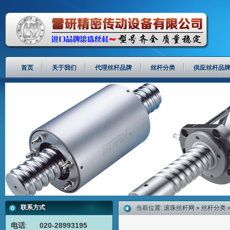
首页
关于我们
代理丝杆品牌
丝杆分类
供应丝杆品
联系方式
当前位置:
滚珠丝杆网
»
丝杆分类
电话
:
020-28993195