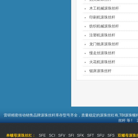
木工机械滚珠丝杆
印刷机滚珠丝杆
纺织机械滚珠丝杆
注塑机滚珠丝杆
龙门铣床滚珠丝杆
慢走丝滚珠丝杆
火花机滚珠丝杆
锯床滚珠丝杆
雷研精密传动销售品牌
滚珠丝杆
库存型号齐全，质量稳定的
滚珠丝杠
有,TBI
滚珠螺
丝杆
等 !
单螺母滚珠丝杠：
SFE
SCI
SFV
SFI
SFK
SFT
SFU
SFS
双螺母滚珠