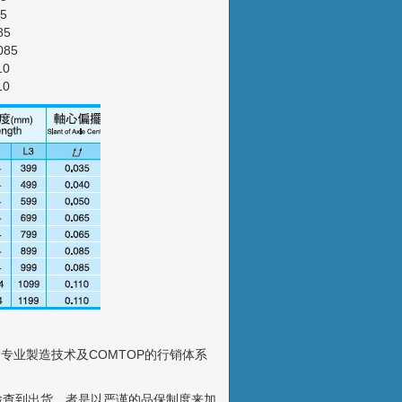
5
85
85
10
10
BI的专业製造技术及COMTOP的行销体系
检查到出货，者是以严谨的品保制度来加