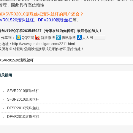
管理，因此具有高信赖性
览XSVR02010滚珠丝杠滚珠丝杆的用户还会？
SVR01520滚珠丝杠
、
DFV2010滚珠丝杠
等。
珠丝杠讨论①群263545937（专家在线为你解答）欢迎你的加入！
分享到：
QQ空间
新浪微博
腾讯微博
人人网
文地址：
http://www.gunzhusigan.com/2211.html
权所有 © 转载时必须以链接形式注明作者和原始出处！
XSVR01520滚珠丝杆
相关新闻
SFVR2010滚珠丝杠
SFSR2010滚珠丝杆
DFSR2010滚珠丝杠
DFVR2010滚珠丝杠