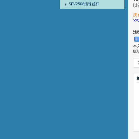
SFV2508滚珠丝杆
以
浏
X
滚
本
版