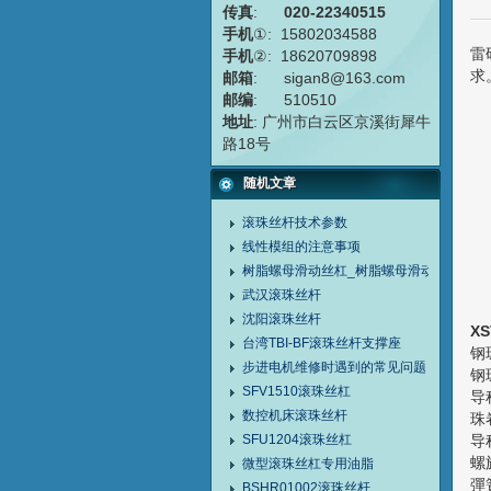
传真
:
020-22340515
手机
①: 15802034588
雷
手机
②: 18620709898
求
邮箱
: sigan8@163.com
邮编
: 510510
地址
: 广州市白云区京溪街犀牛
路18号
随机文章
滚珠丝杆技术参数
线性模组的注意事项
树脂螺母滑动丝杠_树脂螺母滑动丝杆
武汉滚珠丝杆
沈阳滚珠丝杆
XS
台湾TBI-BF滚珠丝杆支撑座
钢
步进电机维修时遇到的常见问题
钢
SFV1510滚珠丝杠
数控机床滚珠丝杆
珠
SFU1204滚珠丝杠
微型滚珠丝杠专用油脂
彈
BSHR01002滚珠丝杆