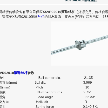
XSVR02010滚珠丝杠
研精密传动设备有限公司供应
XSVR02010滚珠丝杠
【货源充足、价格合
。请需要XSVR02010滚珠
丝杠
的朋友联系：黄志杰(经理) 联系电话：1580
VR02010
滚珠丝杆
参数
珠中 Ball center dia. 21.35
珠直径(mm) Ball dia. 3.969
导程(mm) Pitch 10
卷数 Number of turns 2.7×1
导程角 Lead angle 22.33°
螺旋方向 Helix dir. R
簧力 Spring force 0.1~0.3Kg