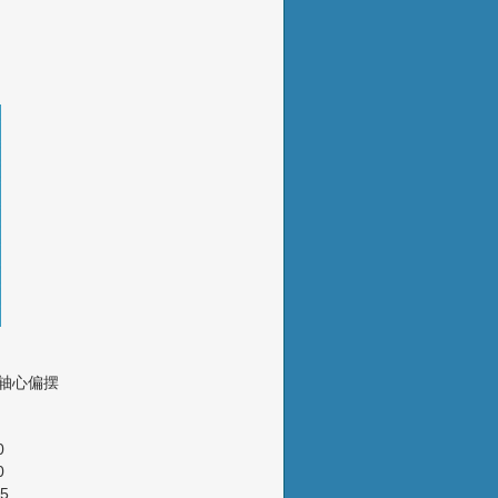
心偏摆
0
0
5