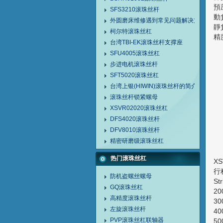
SFS3210滚珠丝杆
動
外圆磨床维修遇到常见问题解决方法
靜
柯尔特滚珠丝杠
台湾TBI-EK滚珠丝杆支撑座
SFU4005滚珠丝杠
步进电机滚珠丝杆
SFT5020滚珠丝杠
台湾上银(HIWIN)滚珠丝杆的简介
滚珠丝杆锁紧螺母
XSVR02020滚珠丝杠
DFS4020滚珠丝杆
DFV8010滚珠丝杆
精密研磨级滚珠丝杠
热门滚珠丝杠
X
防机盗螺丝螺母
S
GQ滚珠丝杠
2
高精度滚珠丝杆
3
左旋滚珠丝杆
4
PVP滚珠丝杠联轴器
5