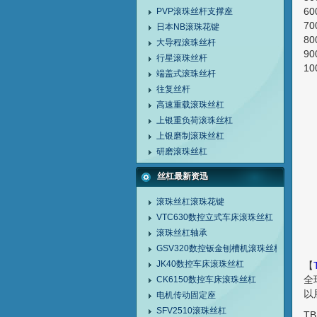
6
PVP滚珠丝杆支撑座
7
日本NB滚珠花键
8
大导程滚珠丝杆
9
行星滚珠丝杆
1
端盖式滚珠丝杆
往复丝杆
高速重载滚珠丝杠
上银重负荷滚珠丝杠
上银磨制滚珠丝杠
研磨滚珠丝杠
丝杠最新资迅
滚珠丝杠滚珠花键
VTC630数控立式车床滚珠丝杠
滚珠丝杠轴承
GSV320数控钣金刨槽机滚珠丝杠
JK40数控车床滚珠丝杠
【
全
CK6150数控车床滚珠丝杠
以
电机传动固定座
SFV2510滚珠丝杠
T