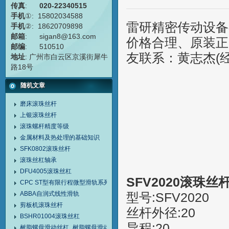
传真
:
020-22340515
手机
①: 15802034588
雷研精密传动设备
手机
②: 18620709898
邮箱
: sigan8@163.com
价格合理、原装正品
邮编
: 510510
友联系：黄志杰(经理
地址
: 广州市白云区京溪街犀牛
路18号
随机文章
磨床滚珠丝杆
上银滚珠丝杆
滚珠螺杆精度等级
金属材料及热处理的基础知识
SFK0802滚珠丝杆
滚珠丝杠轴承
DFU4005滚珠丝杠
SFV2020滚珠丝
CPC ST型有限行程微型滑轨系列
ABBA自润式线性滑轨
型号:SFV2020
剪板机滚珠丝杆
丝杆外径:20
BSHR01004滚珠丝杠
导程:20
树脂螺母滑动丝杠_树脂螺母滑动丝杆