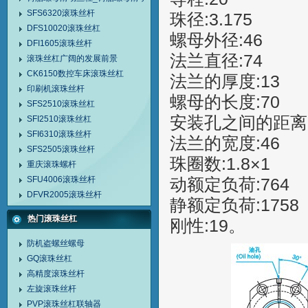
SFS6320滚珠丝杆
珠径:3.175
DFS10020滚珠丝杠
螺母外径:46
DFI1605滚珠丝杆
法兰直径:74
滚珠丝杠广阔的发展前景
CK6150数控车床滚珠丝杠
法兰的厚度:13
印刷机滚珠丝杆
螺母的长度:70
SFS2510滚珠丝杠
安装孔之间的距离:
SFI2510滚珠丝杠
SFI6310滚珠丝杆
法兰的宽度:46
SFS2505滚珠丝杆
珠圈数:1.8×1
重庆滚珠螺杆
SFU4006滚珠丝杆
动额定负荷:764
DFVR2005滚珠丝杆
静额定负荷:1758
热门滚珠丝杠
刚性:19。
防机盗螺丝螺母
GQ滚珠丝杠
高精度滚珠丝杆
左旋滚珠丝杆
PVP滚珠丝杠联轴器