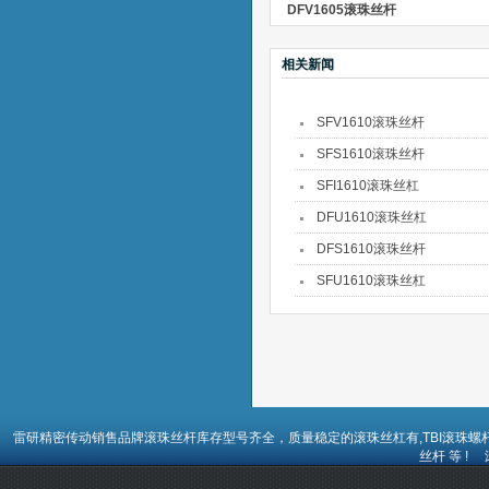
DFV1605滚珠丝杆
相关新闻
SFV1610滚珠丝杆
SFS1610滚珠丝杆
SFI1610滚珠丝杠
DFU1610滚珠丝杠
DFS1610滚珠丝杆
SFU1610滚珠丝杠
雷研精密传动销售品牌
滚珠丝杆
库存型号齐全，质量稳定的
滚珠丝杠
有,TBI
滚珠螺
丝杆
等 !