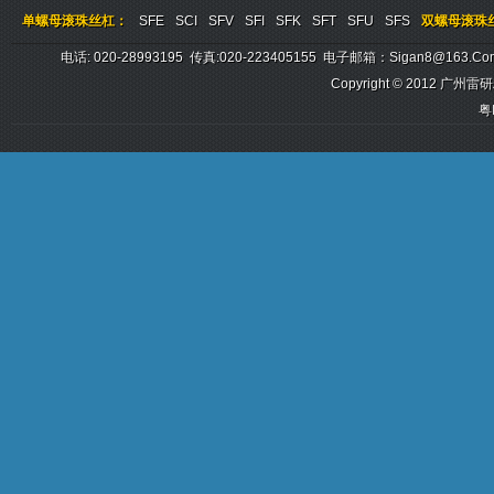
单螺母滚珠丝杠：
SFE
SCI
SFV
SFI
SFK
SFT
SFU
SFS
双螺母滚珠
电话: 020-28993195 传真:020-223405155 电子邮箱：sigan8@
Copyright © 2012
广州雷研
粤