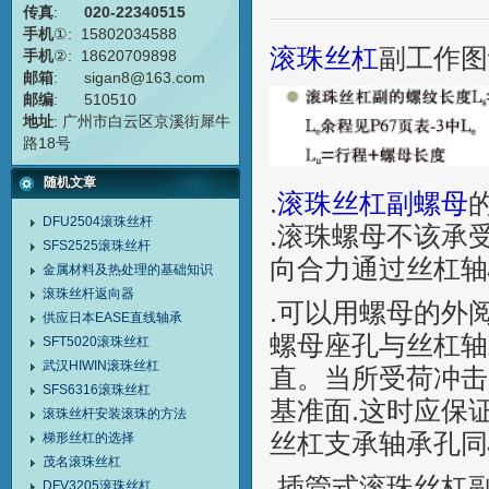
传真
:
020-22340515
手机
①: 15802034588
滚珠丝杠
副工作图
手机
②: 18620709898
邮箱
: sigan8@163.com
邮编
: 510510
地址
: 广州市白云区京溪街犀牛
路18号
随机文章
.
滚珠丝杠副螺母
DFU2504滚珠丝杆
.滚珠螺母不该承
SFS2525滚珠丝杆
向合力通过丝杠轴
金属材料及热处理的基础知识
滚珠丝杆返向器
.可以用螺母的外
供应日本EASE直线轴承
螺母座孔与丝杠轴
SFT5020滚珠丝杠
武汉HIWIN滚珠丝杠
直。当所受荷冲击
SFS6316滚珠丝杠
基准面.这时应保
滚珠丝杆安装滚珠的方法
丝杠支承轴承孔同
梯形丝杠的选择
茂名滚珠丝杠
.插管式滚珠丝杠
DFV3205滚珠丝杠