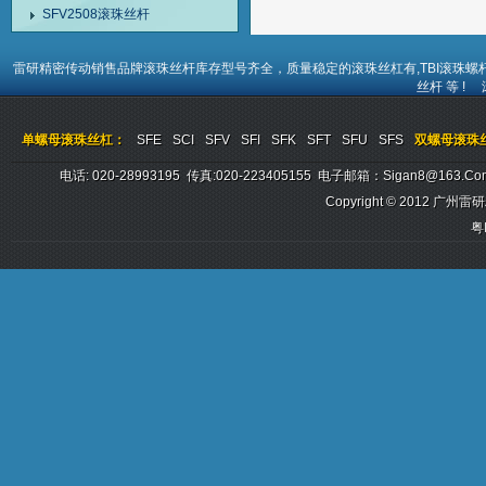
SFV2508滚珠丝杆
雷研精密传动销售品牌
滚珠丝杆
库存型号齐全，质量稳定的
滚珠丝杠
有,TBI
滚珠螺
丝杆
等 !
单螺母滚珠丝杠：
SFE
SCI
SFV
SFI
SFK
SFT
SFU
SFS
双螺母滚珠
电话: 020-28993195 传真:020-223405155 电子邮箱：sigan8@
Copyright © 2012
广州雷研
粤