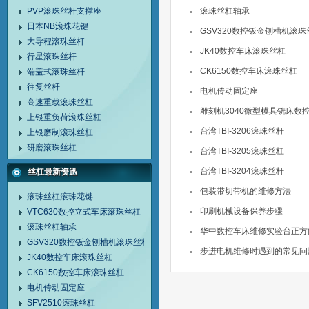
PVP滚珠丝杆支撑座
滚珠丝杠轴承
日本NB滚珠花键
GSV320数控钣金刨槽机滚珠
大导程滚珠丝杆
JK40数控车床滚珠丝杠
行星滚珠丝杆
CK6150数控车床滚珠丝杠
端盖式滚珠丝杆
往复丝杆
电机传动固定座
高速重载滚珠丝杠
雕刻机3040微型模具铣床数
上银重负荷滚珠丝杠
台湾TBI-3206滚珠丝杆
上银磨制滚珠丝杠
研磨滚珠丝杠
台湾TBI-3205滚珠丝杠
台湾TBI-3204滚珠丝杆
丝杠最新资迅
包装带切带机的维修方法
滚珠丝杠滚珠花键
印刷机械设备保养步骤
VTC630数控立式车床滚珠丝杠
滚珠丝杠轴承
华中数控车床维修实验台正方
GSV320数控钣金刨槽机滚珠丝杠
步进电机维修时遇到的常见问
JK40数控车床滚珠丝杠
CK6150数控车床滚珠丝杠
电机传动固定座
SFV2510滚珠丝杠