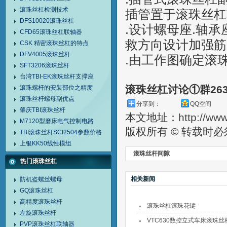
滚珠丝杠检测技术
插管置于滚珠丝杠
DFS10020滚珠丝杠
.设计螺母座.轴
CFD65滚珠丝杠联轴器
救方向设计加强筋
CSK 精密滚珠丝杠的特点
DFV4005滚珠丝杆
.由工作图确定滚
SFT3206滚珠丝杆
台湾TBI-EK滚珠丝杆支撑座
滚珠丝杠讨论①群26
滚珠螺杆的安装部位之精度
滚珠丝杆螺母副优点
分享到：
QQ空间
肇庆TBI滚珠丝杆
本文地址：
http://ww
M7120型磨床电气控制电路
版权所有 © 转载时
TBI滚珠丝杆SCI2504参数价格
上银KK50线性模组
滚珠丝杆间隙
热门滚珠丝杠
相关新闻
防机盗螺丝螺母
GQ滚珠丝杠
高精度滚珠丝杆
滚珠丝杠滚珠花键
左旋滚珠丝杆
VTC630数控立式车床滚珠丝
PVP滚珠丝杠联轴器