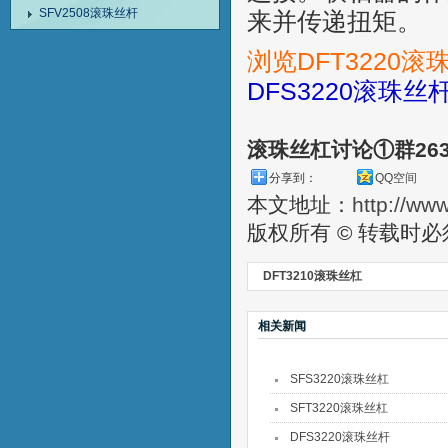
SFV2508滚珠丝杆
来并传递扭矩。
浏览DFT3220
DFS3220滚珠丝
滚珠丝杠讨论①群26
分享到：
QQ空间
本文地址：
http://ww
版权所有 © 转载时
DFT3210滚珠丝杠
相关新闻
SFS3220滚珠丝杠
SFT3220滚珠丝杠
DFS3220滚珠丝杆