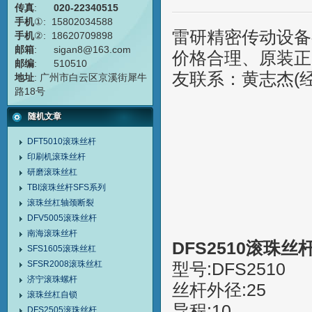
传真
:
020-22340515
手机
①: 15802034588
雷研精密传动设备
手机
②: 18620709898
邮箱
: sigan8@163.com
价格合理、原装正品
邮编
: 510510
友联系：黄志杰(经理
地址
: 广州市白云区京溪街犀牛
路18号
随机文章
DFT5010滚珠丝杆
印刷机滚珠丝杆
研磨滚珠丝杠
TBI滚珠丝杆SFS系列
滚珠丝杠轴颈断裂
DFV5005滚珠丝杆
南海滚珠丝杆
DFS2510滚珠丝
SFS1605滚珠丝杠
SFSR2008滚珠丝杠
型号:DFS2510
济宁滚珠螺杆
丝杆外径:25
滚珠丝杠自锁
导程:10
DFS2505滚珠丝杆